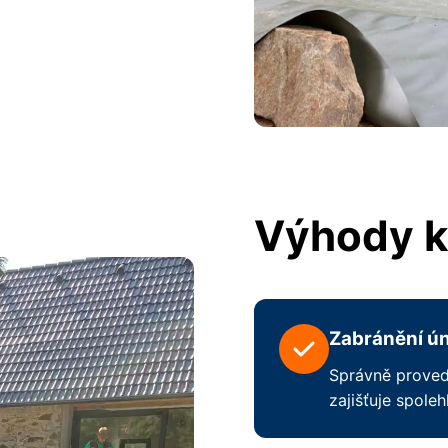
Výhody kv
Zabránění ú
Správně proved
zajišťuje spoleh