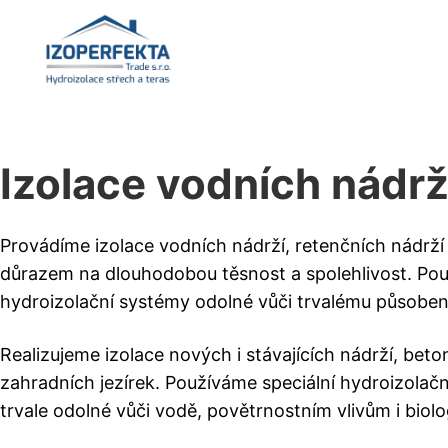
Izolace vodních nádrží
Provádíme izolace vodních nádrží, retenčních nádrží 
důrazem na dlouhodobou těsnost a spolehlivost. Pou
hydroizolační systémy odolné vůči trvalému působen
Realizujeme izolace nových i stávajících nádrží, beto
zahradních jezírek. Používáme speciální hydroizolačn
trvale odolné vůči vodě, povětrnostním vlivům i biol