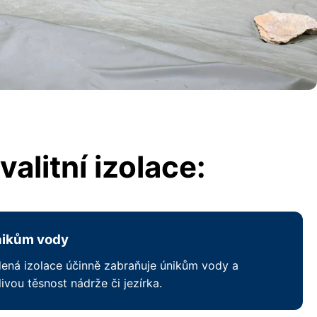
alitní izolace:
nikům vody
ená izolace účinně zabraňuje únikům vody a
livou těsnost nádrže či jezírka.