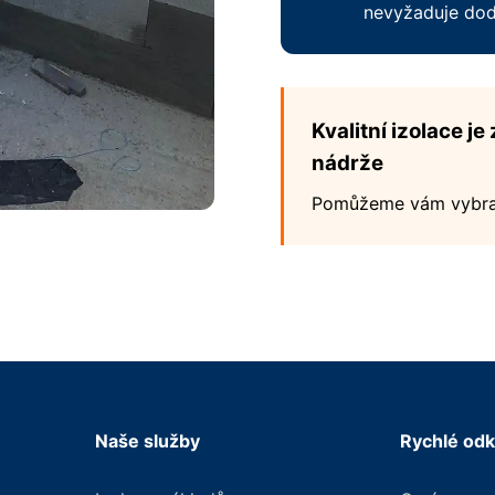
nevyžaduje dod
Kvalitní izolace j
nádrže
Pomůžeme vám vybrat 
Naše služby
Rychlé od