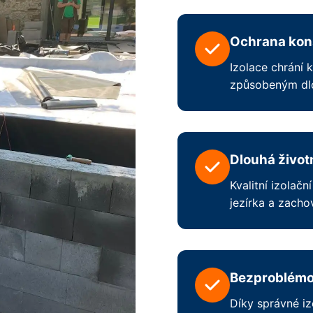
Ochrana kons
Izolace chrání 
způsobeným dl
Dlouhá život
Kvalitní izolač
jezírka a zacho
Bezproblémo
Díky správné iz