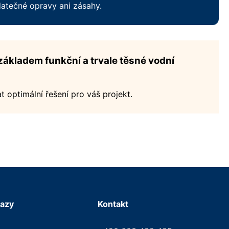
atečné opravy ani zásahy.
e základem funkční a trvale těsné vodní
optimální řešení pro váš projekt.
kazy
Kontakt